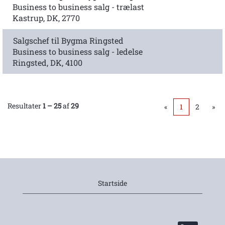
Business to business salg - trælast
Kastrup, DK, 2770
Salgschef til Bygma Ringsted
Business to business salg - ledelse
Ringsted, DK, 4100
Resultater
1 – 25
af
29
«
1
2
»
Startside
Å