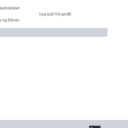
ntnetværket
Log ind/Vis profil
s og Elever
Å