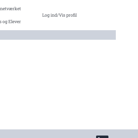
ntnetværket
Log ind/Vis profil
s og Elever
Å