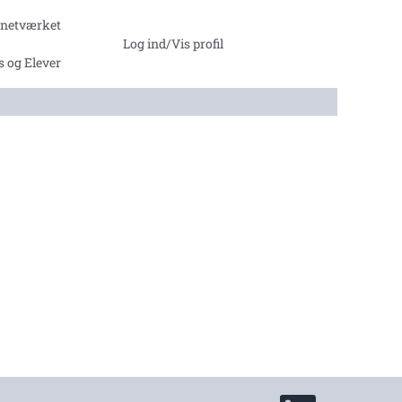
ntnetværket
Log ind/Vis profil
s og Elever
Å