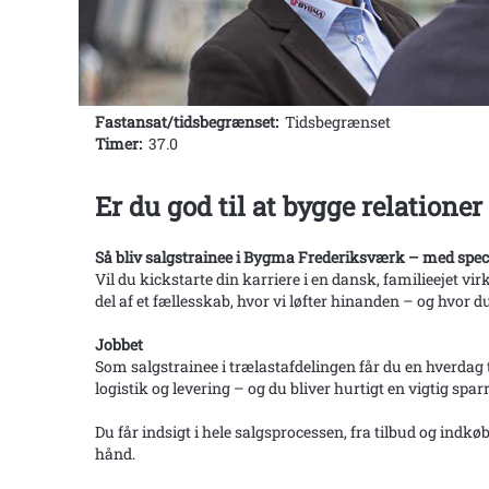
Fastansat/tidsbegrænset:
Tidsbegrænset
Timer:
37.0
Er du god til at bygge relatione
Så bliv salgstrainee i Bygma Frederiksværk – med speci
Vil du kickstarte din karriere i en dansk, familieejet
del af et fællesskab, hvor vi løfter hinanden – og hvor du
Jobbet
Som salgstrainee i trælastafdelingen får du en hverdag 
logistik og levering – og du bliver hurtigt en vigtig spa
Du får indsigt i hele salgsprocessen, fra tilbud og indk
hånd.