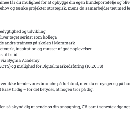
inee får du mulighed for at opbygge din egen kundeportefølje og bliv
behov og tænke projekter strategisk, mens du samarbejder tæt med leve
edygtighed og udvikling
iver taget seriøst som kollega
t de andre trainees på skolen i Mommark
 netværk, inspiration og masser af gode oplevelser
til fritid
se via Bygma Academy
ECTS) og mulighed for Digital markedsføring (10 ECTS)
ver ikke kende vores branche på forhånd, men du er nysgerrig på han
t krav til dig – for det betyder, at nogen tror på dig.
aler, så skynd dig at sende os din ansøgning, CV, samt seneste adgan