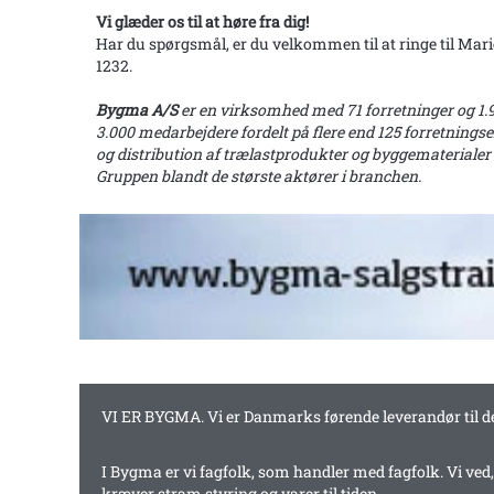
Vi glæder os til at høre fra dig!
Har du spørgsmål, er du velkommen til at ringe til Mari
1232.
Bygma A/S
er en virksomhed med 71 forretninger og 1.9
3.000 medarbejdere fordelt på flere end 125 forretnings
og distribution af trælastprodukter og byggematerialer
Gruppen blandt de største aktører i branchen.
VI ER BYGMA. Vi er Danmarks førende leverandør til det 
I Bygma er vi fagfolk, som handler med fagfolk. Vi ved
kræver stram styring og varer til tiden.