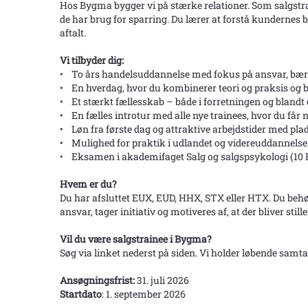
Hos Bygma bygger vi på stærke relationer. Som salgstra
de har brug for sparring. Du lærer at forstå kundernes 
aftalt.
Vi tilbyder dig:
• To års handelsuddannelse med fokus på ansvar, bær
• En hverdag, hvor du kombinerer teori og praksis og bl
• Et stærkt fællesskab – både i forretningen og bland
• En fælles introtur med alle nye trainees, hvor du får
• Løn fra første dag og attraktive arbejdstider med plads 
• Mulighed for praktik i udlandet og videreuddannel
• Eksamen i akademifaget Salg og salgspsykologi (10 
Hvem er du?
Du har afsluttet EUX, EUD, HHX, STX eller HTX. Du behø
ansvar, tager initiativ og motiveres af, at der bliver stille
Vil du være salgstrainee i Bygma?
Søg via linket nederst på siden. Vi holder løbende samt
Ansøgningsfrist:
31. juli 2026
Startdato
: 1. september 2026