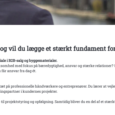
r og vil du lægge et stærkt fundament for
ale i B2B-salg og byggematerialer.
 virksomhed med fokus på bæredygtighed, ansvar og stærke relationer
 får ansvar fra dag ét.
tæt på professionelle håndværkere og entreprenører. Du lærer at vejle
rringspartner i kundernes projekter.
øb til projektstyring og opfølgning. Samtidig bliver du en del af et st