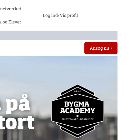
ntnetværket
Log ind/Vis profil
s og Elever
Ansøg nu »