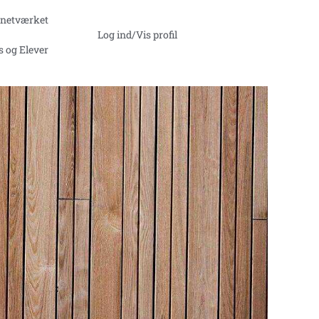
ntnetværket
g.
Log ind/Vis profil
s og Elever