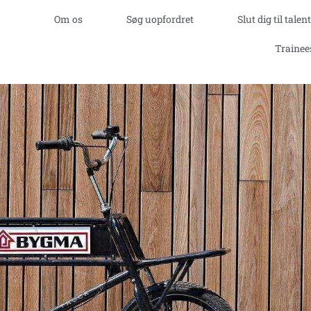
Om os
Søg uopfordret
Slut dig til tale
old dig ud i dit fag. Gør karriere hver da
Trainee