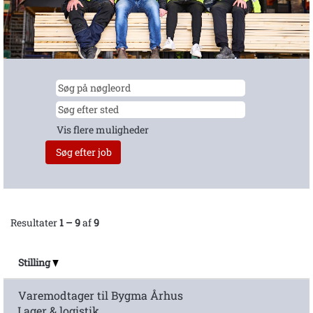
Vis flere muligheder
Resultater
1 – 9
af
9
Stilling
Varemodtager til Bygma Århus
Lager & logistik