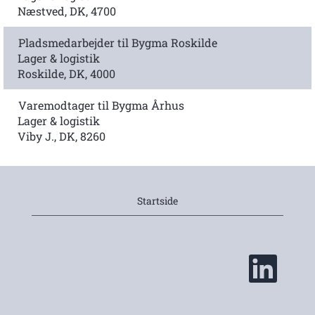
Næstved, DK, 4700
Pladsmedarbejder til Bygma Roskilde
Lager & logistik
Roskilde, DK, 4000
Varemodtager til Bygma Århus
Lager & logistik
Viby J., DK, 8260
Startside
Å
b
n
e
r
i
e