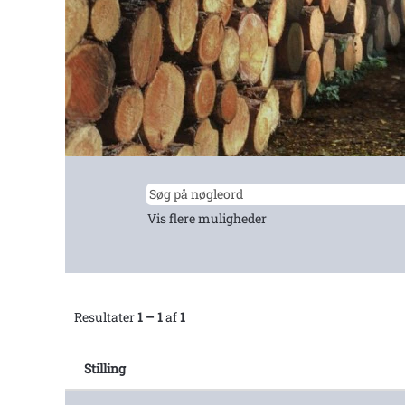
Vis flere muligheder
Resultater
1 – 1
af
1
Stilling