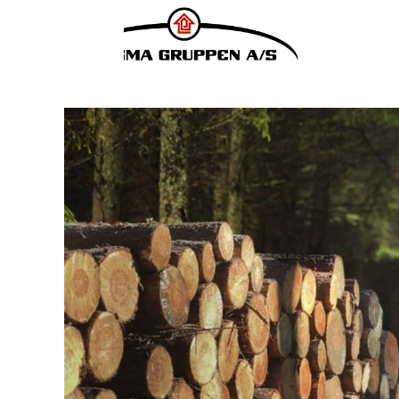
Indkøb-
bæredygtighed
Hvor vi end tager hen