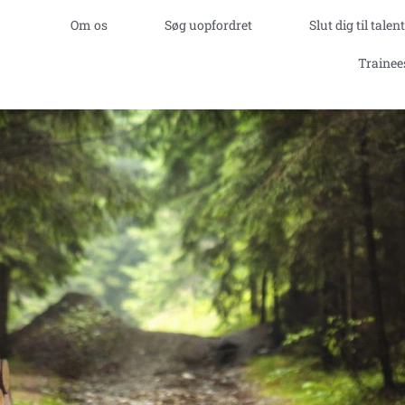
Om os
Søg uopfordret
Slut dig til tale
, har vi købmandskab, flid og fremsyn
Trainee